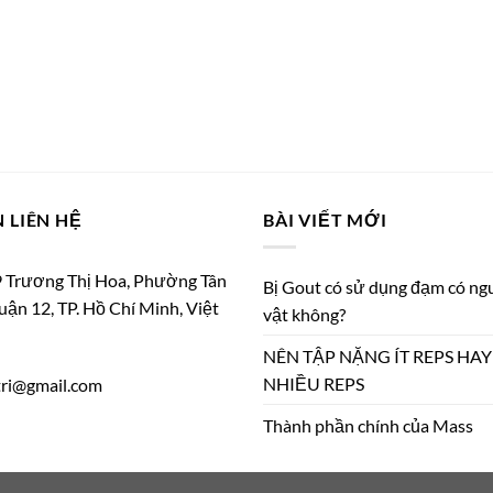
 LIÊN HỆ
BÀI VIẾT MỚI
 Trương Thị Hoa, Phường Tân
Bị Gout có sử dụng đạm có ng
uận 12, TP. Hồ Chí Minh, Việt
vật không?
NÊN TẬP NẶNG ÍT REPS HA
NHIỀU REPS
tri@
gmail.com
Thành phần chính của Mass