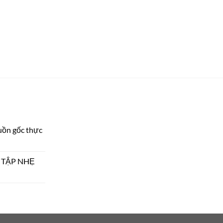
uồn gốc thực
Y TẬP NHẸ