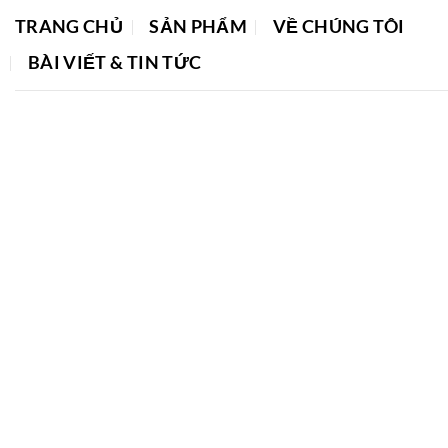
Bỏ
TRANG CHỦ
SẢN PHẨM
VỀ CHÚNG TÔI
qua
nội
BÀI VIẾT & TIN TỨC
dung