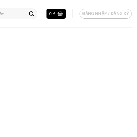
ĐĂNG NHẬP / ĐĂNG KÝ
0
₫